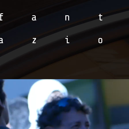
fan
azi