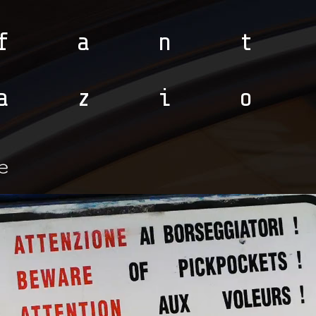
fan
azi
e